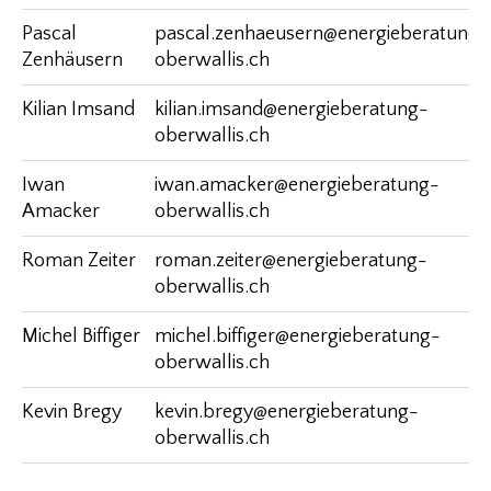
Pascal
pascal.zenhaeusern@energieberatung-
Zenhäusern
oberwallis.ch
Kilian Imsand
kilian.imsand@energieberatung-
oberwallis.ch
Iwan
iwan.amacker@energieberatung-
Amacker
oberwallis.ch
Roman Zeiter
roman.zeiter@energieberatung-
oberwallis.ch
Michel Biffiger
michel.biffiger@energieberatung-
oberwallis.ch
Kevin Bregy
kevin.bregy@energieberatung-
oberwallis.ch